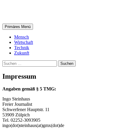
Zum
steinhaus.digital
Inhalt
springen
Suchen
Primäres Menü
Mensch
Wirtschaft
Technik
Zukunft
Suchen
nach:
Impressum
Angaben gemäß § 5 TMG:
Ingo Steinhaus
Freier Journalist
Schwerfener Hauptstr. 11
53909 Zülpich
Tel. 02252-3093905
ingo(dot)steinhaus(at)gmx(dot)de