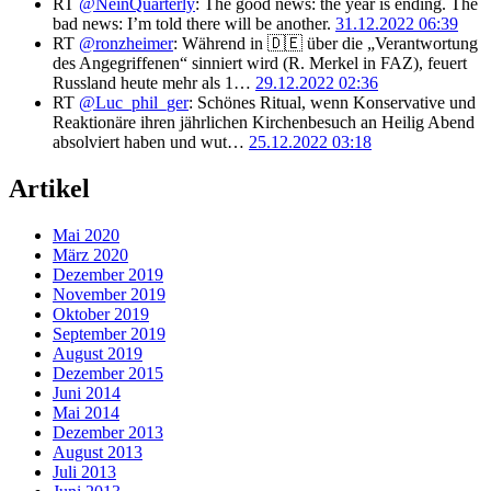
RT
@NeinQuarterly
: The good news: the year is ending. The
bad news: I’m told there will be another.
31.12.2022 06:39
RT
@ronzheimer
: Während in 🇩🇪 über die „Verantwortung
des Angegriffenen“ sinniert wird (R. Merkel in FAZ), feuert
Russland heute mehr als 1…
29.12.2022 02:36
RT
@Luc_phil_ger
: Schönes Ritual, wenn Konservative und
Reaktionäre ihren jährlichen Kirchenbesuch an Heilig Abend
absolviert haben und wut…
25.12.2022 03:18
Artikel
Mai 2020
März 2020
Dezember 2019
November 2019
Oktober 2019
September 2019
August 2019
Dezember 2015
Juni 2014
Mai 2014
Dezember 2013
August 2013
Juli 2013