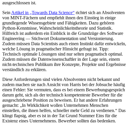
ausgeschlossen ist.
Sein
Artikel in „Towards Data Science“
richtet sich an Absolventen
von MINT-Fächern und empfiehlt ihnen den Einstieg in einige
grundlegende Wissensgebiete und Fähigkeiten. Dazu gehören
Python-Kenntnisse, Wahrscheinlichkeitstheorie und Statistik.
Hilfreich ist außerdem ein Einblick in die Grundzüge des Software
Engineering — Stichwort Dokumentation und Versionierung.
Zudem müssen Data Scientists auch einen Instinkt dafür entwickeln,
welche Lösung in pragmatischer Hinsicht gefragt ist. Tipp:
Technisch optimale Lösungen sind nur selten pragmatisch optimal.
Zudem müssen die Datenwissenschaftler in der Lage sein, einem
nicht-technischen Publikum ihre Konzepte, Projekte und Ergebnisse
verständlich zu erklären.
Diese Anforderungen sind vielen Absolventen nicht bekannt und
zudem machen sie nach Ansicht von Harris bei der Jobsuche häufig
einen Fehler: Sie vermuten, dass es bei einem Bewerbungsgespräch
darum geht, sich als der technisch kompetenteste Bewerber für die
ausgeschriebene Position zu beweisen. Er hat andere Erfahrungen
gemacht: „In Wirklichkeit wollen Unternehmen Menschen
einstellen, die ihnen helfen, schneller mehr Geld zu verdienen.“ Das
klingt flapsig, aber es ist in der Tat Grund Nummer Eins für die
Existenz eines Unternehmens. Bewerber sollten das bedenken.