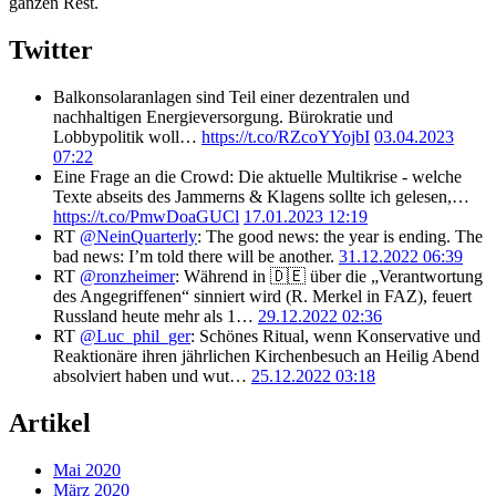
ganzen Rest.
Twitter
Balkonsolaranlagen sind Teil einer dezentralen und
nachhaltigen Energieversorgung. Bürokratie und
Lobbypolitik woll…
https://t.co/RZcoYYojbI
03.04.2023
07:22
Eine Frage an die Crowd: Die aktuelle Multikrise - welche
Texte abseits des Jammerns & Klagens sollte ich gelesen,…
https://t.co/PmwDoaGUCl
17.01.2023 12:19
RT
@NeinQuarterly
: The good news: the year is ending. The
bad news: I’m told there will be another.
31.12.2022 06:39
RT
@ronzheimer
: Während in 🇩🇪 über die „Verantwortung
des Angegriffenen“ sinniert wird (R. Merkel in FAZ), feuert
Russland heute mehr als 1…
29.12.2022 02:36
RT
@Luc_phil_ger
: Schönes Ritual, wenn Konservative und
Reaktionäre ihren jährlichen Kirchenbesuch an Heilig Abend
absolviert haben und wut…
25.12.2022 03:18
Artikel
Mai 2020
März 2020