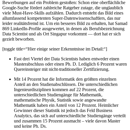
Bewerbungen auf ein Problem gestoßen: Schon eine oberflächliche
Google-Suche fördert zahlreiche Ratgeber zutage, die unglaublich
viele Must-Have-Skills aufzählen. Dadurch entsteht das Bild eines
allumfassend kompetenten Super-Datenwissenschaftlers, das nur
leider realitätsfremd ist. Um ein besseres Bild zu erhalten, hat Samad
869 LinkedIn-Profile ausgewertet, in denen als Berufsbezeichnung
Data Scientist und als Ort Singapur vorkommt — dort hat er sich
gezielt beworben.
[toggle title=“Hier einige seiner Erkenntnisse im Detail:“]
Fast drei Viertel der Data Scientists haben entweder einen
Masterabschluss oder einen Ph. D. Lediglich 6 Prozent waren
Quereinsteiger mit nicht-traditioneller Zertifizierung.
Mit 14 Prozent hat die Informatik den größten einzelnen
Anteil an den Studienabschlüssen. Die unterschiedlichen
Ingenieurdisziplinen kommen auf 22 Prozent, die
unterschiedlichen Studiengänge für Mathematik,
mathematische Physik, Statistik sowie angewandte
Mathematik haben ein Anteil von 12 Prozent. Heimlicher
Gewinner dieser Statistik ist jedoch das Feld Business
Analytics, das sich auf unterschiedliche Studiengänge verteilt
und zusammen 15 Prozent ausmacht – viele davon Master
und keine Ph. Ds.