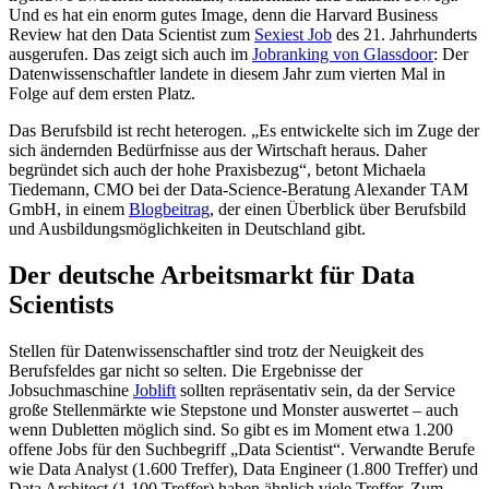
Und es hat ein enorm gutes Image, denn die Harvard Business
Review hat den Data Scientist zum
Sexiest Job
des 21. Jahrhunderts
ausgerufen. Das zeigt sich auch im
Jobranking von Glassdoor
: Der
Datenwissenschaftler landete in diesem Jahr zum vierten Mal in
Folge auf dem ersten Platz.
Das Berufsbild ist recht heterogen. „Es entwickelte sich im Zuge der
sich ändernden Bedürfnisse aus der Wirtschaft heraus. Daher
begründet sich auch der hohe Praxisbezug“, betont Michaela
Tiedemann, CMO bei der Data-Science-Beratung Alexander TAM
GmbH, in einem
Blogbeitrag
, der einen Überblick über Berufsbild
und Ausbildungsmöglichkeiten in Deutschland gibt.
Der deutsche Arbeitsmarkt für Data
Scientists
Stellen für Datenwissenschaftler sind trotz der Neuigkeit des
Berufsfeldes gar nicht so selten. Die Ergebnisse der
Jobsuchmaschine
Joblift
sollten repräsentativ sein, da der Service
große Stellenmärkte wie Stepstone und Monster auswertet – auch
wenn Dubletten möglich sind. So gibt es im Moment etwa 1.200
offene Jobs für den Suchbegriff „Data Scientist“. Verwandte Berufe
wie Data Analyst (1.600 Treffer), Data Engineer (1.800 Treffer) und
Data Architect (1.100 Treffer) haben ähnlich viele Treffer. Zum