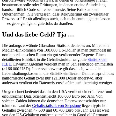
beispielsweise Videointerviews, in denen er vorgefertigte Fragen
beantworten solle oder Prüfungen, in denen er eine Stunde lang
handschriftlich Code schreiben musste. Seine Kritik an den
Unternehmen: „Sie vergessen, dass Rekrutierung ein zweiseitiger
Prozess ist.“ Er rät allerdings auch, sich nicht entmutigen zu lassen
— es gebe genügend gute Jobs da draußen.
Und das liebe Geld? Tja …
Die anfangs erwähnte Glassdoor-Statistik deutet es an: Mit einem
Median-Einkommen von 108.000 US-Dollar ist man zumindest im
nordamerikanischen Raum ein gut verdienender Experte. Einen
detaillierten Einblick in die Gehaltsstruktur zeigt die
Statistik der
IEEE
. Erwartungsgemäß verdient man in San Francisco am meisten
(>166.000 USD). Interessanterweise gilt das auch, wenn die
Lebenshaltungskosten in die Statistik einfließen. Dann entspricht das
kalifornische Gehalt zwar nur 121.000 Dollar anderswo, aber
anderswo verdient ein Datenwissenschaftler auch bereinigt weniger.
Umgerechnet bedeutet das: In den USA verdient ein erfahrener und
erfolgreicher Data Scientist leicht 100.000 Euro pro Jahr. Von
solchen Zahlen können die deutschen Datenwissenschaftler nur
träumen. Laut der
Gehaltsstatistik von Stepstone
liegen typische
Gehälter zwischen 47.600 und 60.700 Euro pro Jahr. Das ist weit
von den US-Gehältern entfernt, zumal hier in Good ol‘ Germany