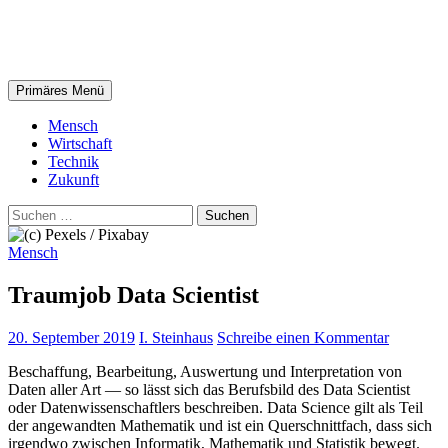
Zum
steinhaus.digital
Inhalt
springen
Suchen
Primäres Menü
Mensch
Wirtschaft
Technik
Zukunft
Suchen
nach:
Mensch
Traumjob Data Scientist
20. September 2019
I. Steinhaus
Schreibe einen Kommentar
Beschaffung, Bearbeitung, Auswertung und Interpretation von
Daten aller Art — so lässt sich das Berufsbild des Data Scientist
oder Datenwissenschaftlers beschreiben. Data Science gilt als Teil
der angewandten Mathematik und ist ein Querschnittfach, dass sich
irgendwo zwischen Informatik, Mathematik und Statistik bewegt.