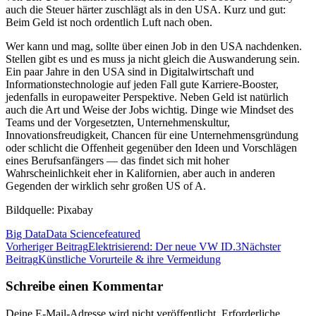
auch die Steuer härter zuschlägt als in den USA. Kurz und gut:
Beim Geld ist noch ordentlich Luft nach oben.
Wer kann und mag, sollte über einen Job in den USA nachdenken.
Stellen gibt es und es muss ja nicht gleich die Auswanderung sein.
Ein paar Jahre in den USA sind in Digitalwirtschaft und
Informationstechnologie auf jeden Fall gute Karriere-Booster,
jedenfalls in europaweiter Perspektive. Neben Geld ist natürlich
auch die Art und Weise der Jobs wichtig. Dinge wie Mindset des
Teams und der Vorgesetzten, Unternehmenskultur,
Innovationsfreudigkeit, Chancen für eine Unternehmensgründung
oder schlicht die Offenheit gegenüber den Ideen und Vorschlägen
eines Berufsanfängers — das findet sich mit hoher
Wahrscheinlichkeit eher in Kalifornien, aber auch in anderen
Gegenden der wirklich sehr großen US of A.
Bildquelle: Pixabay
Big Data
Data Science
featured
Beitragsnavigation
Vorheriger Beitrag
Elektrisierend: Der neue VW ID.3
Nächster
Beitrag
Künstliche Vorurteile & ihre Vermeidung
Schreibe einen Kommentar
Deine E-Mail-Adresse wird nicht veröffentlicht.
Erforderliche