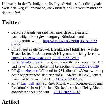
Hier schreibt der Technikjournalist Ingo Steinhaus über die digitale
Welt, den Weg zu Innovation, die Zukunft, das Universum und den
ganzen Rest.
Twitter
Balkonsolaranlagen sind Teil einer dezentralen und
nachhaltigen Energieversorgung. Bürokratie und
Lobbypolitik woll…
https://t.co/RZcoYYojbI
03.04.2023
07:22
Eine Frage an die Crowd: Die aktuelle Multikrise - welche
Texte abseits des Jammerns & Klagens sollte ich gelesen,…
https://t.co/PmwDoaGUCl
17.01.2023 12:19
RT
@NeinQuarterly
: The good news: the year is ending. The
bad news: I’m told there will be another.
31.12.2022 06:39
RT
@ronzheimer
: Während in 🇩🇪 über die „Verantwortung
des Angegriffenen“ sinniert wird (R. Merkel in FAZ), feuert
Russland heute mehr als 1…
29.12.2022 02:36
RT
@Luc_phil_ger
: Schönes Ritual, wenn Konservative und
Reaktionäre ihren jährlichen Kirchenbesuch an Heilig Abend
absolviert haben und wut…
25.12.2022 03:18
Artikel