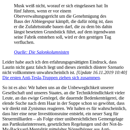
Musk weiß nicht, worauf er sich eingelassen hat: In
fünf Jahren, wenn er vor einem
Oberverwaltungsgericht um die Genehmigung des
Baus der Abbiegespur kämpft, die dafür nötig ist, dass
er die Zufahrtsstraße bauen darf, die zu dem bis dahin
längst besetzten Grundstück führt, auf dem irgendwann
seine Fabrik entstehen soll, wird er den gestrigen Tag
verfluchen.
Quell
e
: Die Salonkolumnisten
Leider habe auch ich den erfahrungsgesättigten Eindruck, dass
Laurin nicht ganz falsch liegt und dieses ziemlich düstere Szenario
nicht vollkommen unwahrscheinlich ist.
[Update 16.11.2019 10:40]
Die ersten Anti-Tesla-Truppen ziehen sich zusammen
.
So ist es also: Wir haben uns an die Unbeweglichkeit unserer
Gesellschaft und unseres Staates, an die Technikfeindlichkeit vieler
Leute, an das ewige Genörgel, die dauernde Bedenkenträgerei, die
elende Suche nach dem Haar in der Suppe schon so gewöhnt, dass
wir direkt mit Zynismus reagieren. Wir halten es für wahrscheinlich,
dass hier eine neue Investitionsruine entsteht, ein neuer Sarg für
Steuermilliarden – als Folge einer unübersichtlichen Gemengelage
aus Partikularinteressen, gesetzlichen Regelungen und der Not-In-
My-Backyard-Mentalität mittelalter Nörgelbürger aus Anti-