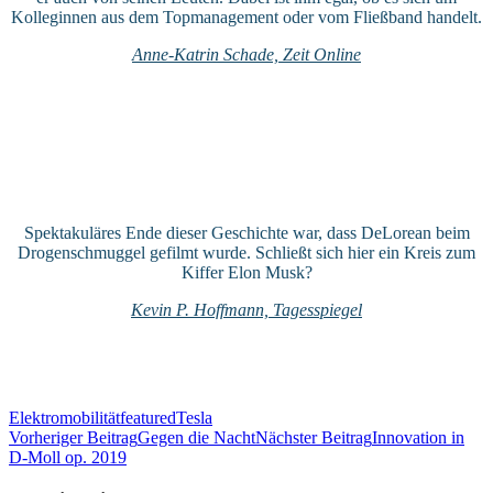
Kolleginnen aus dem Topmanagement oder vom Fließband handelt.
Anne-Katrin Schade, Zeit Online
Spektakuläres Ende dieser Geschichte war, dass DeLorean beim
Drogenschmuggel gefilmt wurde. Schließt sich hier ein Kreis zum
Kiffer Elon Musk?
Kevin P. Hoffmann, Tagesspiegel
Elektromobilität
featured
Tesla
Beitragsnavigation
Vorheriger Beitrag
Gegen die Nacht
Nächster Beitrag
Innovation in
D-Moll op. 2019