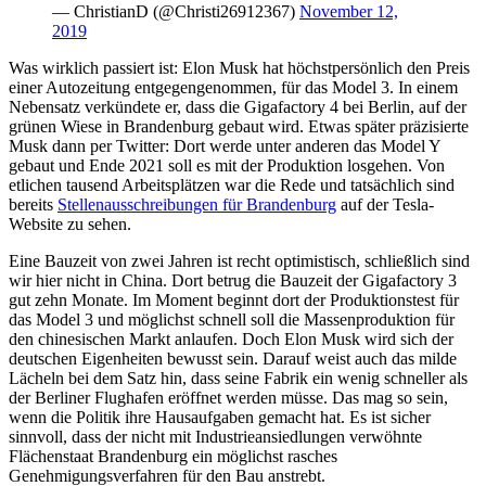
— ChristianD (@Christi26912367)
November 12,
2019
Was wirklich passiert ist: Elon Musk hat höchstpersönlich den Preis
einer Autozeitung entgegengenommen, für das Model 3. In einem
Nebensatz verkündete er, dass die Gigafactory 4 bei Berlin, auf der
grünen Wiese in Brandenburg gebaut wird. Etwas später präzisierte
Musk dann per Twitter: Dort werde unter anderen das Model Y
gebaut und Ende 2021 soll es mit der Produktion losgehen. Von
etlichen tausend Arbeitsplätzen war die Rede und tatsächlich sind
bereits
Stellenausschreibungen für Brandenburg
auf der Tesla-
Website zu sehen.
Eine Bauzeit von zwei Jahren ist recht optimistisch, schließlich sind
wir hier nicht in China. Dort betrug die Bauzeit der Gigafactory 3
gut zehn Monate. Im Moment beginnt dort der Produktionstest für
das Model 3 und möglichst schnell soll die Massenproduktion für
den chinesischen Markt anlaufen. Doch Elon Musk wird sich der
deutschen Eigenheiten bewusst sein. Darauf weist auch das milde
Lächeln bei dem Satz hin, dass seine Fabrik ein wenig schneller als
der Berliner Flughafen eröffnet werden müsse. Das mag so sein,
wenn die Politik ihre Hausaufgaben gemacht hat. Es ist sicher
sinnvoll, dass der nicht mit Industrieansiedlungen verwöhnte
Flächenstaat Brandenburg ein möglichst rasches
Genehmigungsverfahren für den Bau anstrebt.