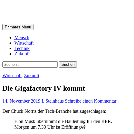
Zum
steinhaus.digital
Inhalt
springen
Suchen
Primäres Menü
Mensch
Wirtschaft
Technik
Zukunft
Suchen
nach:
Wirtschaft
,
Zukunft
Die Gigafactory IV kommt
14. November 2019
I. Steinhaus
Schreibe einen Kommentar
Der Chuck Norris der Tech-Branche hat zugeschlagen:
Elon Musk übernimmt die Bauleitung für den BER.
Morgen um 7.30 Uhr ist Eröffnung😁