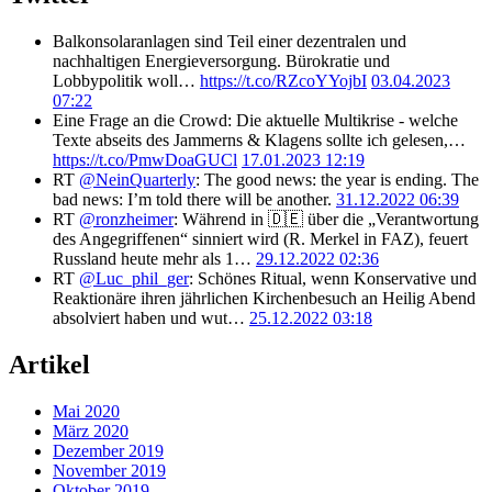
Balkonsolaranlagen sind Teil einer dezentralen und
nachhaltigen Energieversorgung. Bürokratie und
Lobbypolitik woll…
https://t.co/RZcoYYojbI
03.04.2023
07:22
Eine Frage an die Crowd: Die aktuelle Multikrise - welche
Texte abseits des Jammerns & Klagens sollte ich gelesen,…
https://t.co/PmwDoaGUCl
17.01.2023 12:19
RT
@NeinQuarterly
: The good news: the year is ending. The
bad news: I’m told there will be another.
31.12.2022 06:39
RT
@ronzheimer
: Während in 🇩🇪 über die „Verantwortung
des Angegriffenen“ sinniert wird (R. Merkel in FAZ), feuert
Russland heute mehr als 1…
29.12.2022 02:36
RT
@Luc_phil_ger
: Schönes Ritual, wenn Konservative und
Reaktionäre ihren jährlichen Kirchenbesuch an Heilig Abend
absolviert haben und wut…
25.12.2022 03:18
Artikel
Mai 2020
März 2020
Dezember 2019
November 2019
Oktober 2019