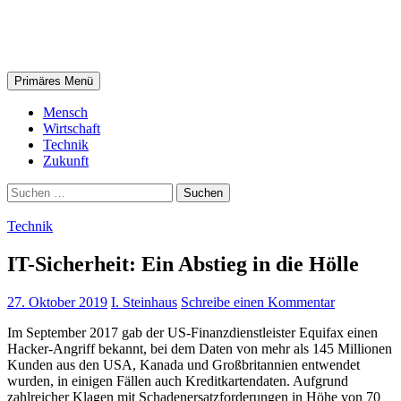
Zum
steinhaus.digital
Inhalt
springen
Suchen
Primäres Menü
Mensch
Wirtschaft
Technik
Zukunft
Suchen
nach:
Technik
IT-Sicherheit: Ein Abstieg in die Hölle
27. Oktober 2019
I. Steinhaus
Schreibe einen Kommentar
Im September 2017 gab der US-Finanzdienstleister Equifax einen
Hacker-Angriff bekannt, bei dem Daten von mehr als 145 Millionen
Kunden aus den USA, Kanada und Großbritannien entwendet
wurden, in einigen Fällen auch Kreditkartendaten. Aufgrund
zahlreicher Klagen mit Schadenersatzforderungen in Höhe von 70