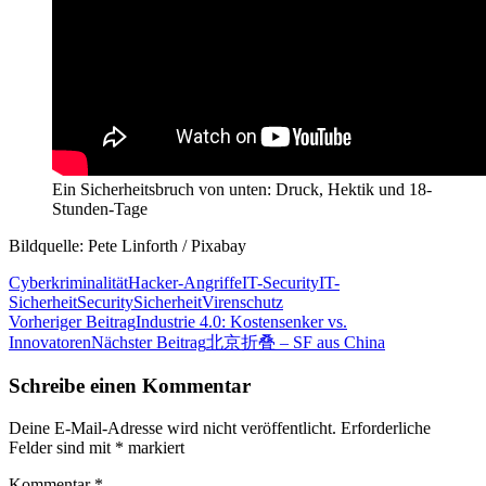
Ein Sicherheitsbruch von unten: Druck, Hektik und 18-
Stunden-Tage
Bildquelle: Pete Linforth / Pixabay
Cyberkriminalität
Hacker-Angriffe
IT-Security
IT-
Sicherheit
Security
Sicherheit
Virenschutz
Beitragsnavigation
Vorheriger Beitrag
Industrie 4.0: Kostensenker vs.
Innovatoren
Nächster Beitrag
北京折叠 – SF aus China
Schreibe einen Kommentar
Deine E-Mail-Adresse wird nicht veröffentlicht.
Erforderliche
Felder sind mit
*
markiert
Kommentar
*