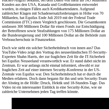
Hacker-Angriff bekannt, bei dem Daten von mehr als 145 Millionen
Kunden aus den USA, Kanada und Großbritannien entwendet
wurden, in einigen Fällen auch Kreditkartendaten. Aufgrund
zahlreicher Klagen mit Schadenersatzforderungen in Höhe von 70
Milliarden, hat Equifax Ende Juli 2019 mit der Federal Trade
Commission (FTC) einen Vergleich geschlossen. Die Gesamtkosten
umfassen 300 Millionen Dollar für einen Fonds zur Entschädigung
der Betroffenen sowie Strafzahlungen von 175 Millionen Dollar an
die Bundesregierung und 100 Millionen Dollar an die Behörde zum
Verbraucherschutz in Finanzsektor.
Doch wie sieht ein solcher Sicherheitsbruch von innen aus? Das
YouTube-Video zeigt den Vortrag des neuseeländischen IT-Security-
Experten Shahn Harris, der zur fraglichen Zeit für die IT-Sicherheit
bei Equifax Neuseeland verantwortlich war. Er stand dabei nicht im
Zentrum. Er war anfangs nicht einmal informiert, obwohl er zur
fraglichen Zeit auf einer internen Security-Konferenz in der US-
Zentrale von Equifax war. Den Sicherheitsbruch hat er durch die
Medien erfahren. Doch dann begann für ihn und sein Security-Team
der Abstieg in die Hölle: Druck, Hektik und 18-Stunden-Tage. Das
Video ist ein interessanter Einblick in eine Security-Krise, wie sie
zahlreiche Unternehmen jeden Tag treffen könnte.