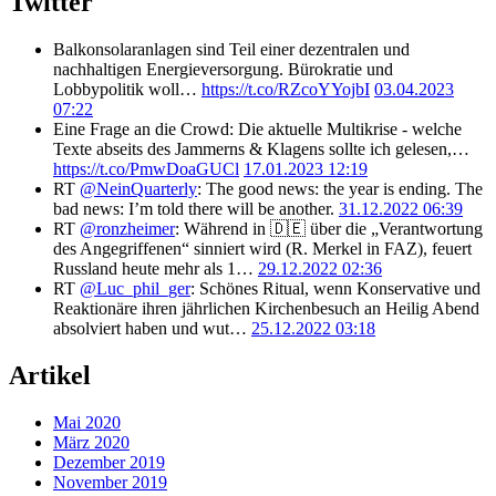
Twitter
Balkonsolaranlagen sind Teil einer dezentralen und
nachhaltigen Energieversorgung. Bürokratie und
Lobbypolitik woll…
https://t.co/RZcoYYojbI
03.04.2023
07:22
Eine Frage an die Crowd: Die aktuelle Multikrise - welche
Texte abseits des Jammerns & Klagens sollte ich gelesen,…
https://t.co/PmwDoaGUCl
17.01.2023 12:19
RT
@NeinQuarterly
: The good news: the year is ending. The
bad news: I’m told there will be another.
31.12.2022 06:39
RT
@ronzheimer
: Während in 🇩🇪 über die „Verantwortung
des Angegriffenen“ sinniert wird (R. Merkel in FAZ), feuert
Russland heute mehr als 1…
29.12.2022 02:36
RT
@Luc_phil_ger
: Schönes Ritual, wenn Konservative und
Reaktionäre ihren jährlichen Kirchenbesuch an Heilig Abend
absolviert haben und wut…
25.12.2022 03:18
Artikel
Mai 2020
März 2020
Dezember 2019
November 2019