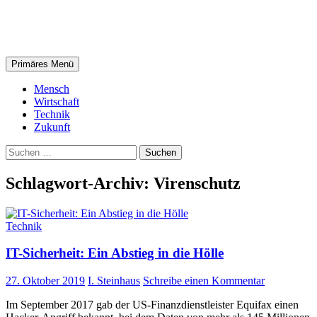
Zum
steinhaus.digital
Inhalt
springen
Suchen
Primäres Menü
Mensch
Wirtschaft
Technik
Zukunft
Suchen
nach:
Schlagwort-Archiv: Virenschutz
Technik
IT-Sicherheit: Ein Abstieg in die Hölle
27. Oktober 2019
I. Steinhaus
Schreibe einen Kommentar
Im September 2017 gab der US-Finanzdienstleister Equifax einen