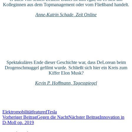
Kolleginnen aus dem Topmanagement oder vom Fließband handelt.
Anne-Katrin Schade, Zeit Online
Spektakuläres Ende dieser Geschichte war, dass DeLorean beim
Drogenschmuggel gefilmt wurde. Schließt sich hier ein Kreis zum
Kiffer Elon Musk?
Kevin P. Hoffmann, Tagesspiegel
Elektromobilität
featured
Tesla
Beitragsnavigation
Vorheriger Beitrag
Gegen die Nacht
Nächster Beitrag
Innovation in
D-Moll op. 2019