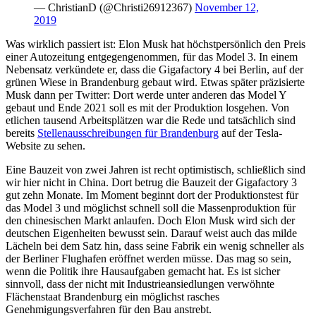
— ChristianD (@Christi26912367)
November 12,
2019
Was wirklich passiert ist: Elon Musk hat höchstpersönlich den Preis
einer Autozeitung entgegengenommen, für das Model 3. In einem
Nebensatz verkündete er, dass die Gigafactory 4 bei Berlin, auf der
grünen Wiese in Brandenburg gebaut wird. Etwas später präzisierte
Musk dann per Twitter: Dort werde unter anderen das Model Y
gebaut und Ende 2021 soll es mit der Produktion losgehen. Von
etlichen tausend Arbeitsplätzen war die Rede und tatsächlich sind
bereits
Stellenausschreibungen für Brandenburg
auf der Tesla-
Website zu sehen.
Eine Bauzeit von zwei Jahren ist recht optimistisch, schließlich sind
wir hier nicht in China. Dort betrug die Bauzeit der Gigafactory 3
gut zehn Monate. Im Moment beginnt dort der Produktionstest für
das Model 3 und möglichst schnell soll die Massenproduktion für
den chinesischen Markt anlaufen. Doch Elon Musk wird sich der
deutschen Eigenheiten bewusst sein. Darauf weist auch das milde
Lächeln bei dem Satz hin, dass seine Fabrik ein wenig schneller als
der Berliner Flughafen eröffnet werden müsse. Das mag so sein,
wenn die Politik ihre Hausaufgaben gemacht hat. Es ist sicher
sinnvoll, dass der nicht mit Industrieansiedlungen verwöhnte
Flächenstaat Brandenburg ein möglichst rasches
Genehmigungsverfahren für den Bau anstrebt.