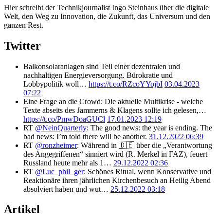
Hier schreibt der Technikjournalist Ingo Steinhaus über die digitale
Welt, den Weg zu Innovation, die Zukunft, das Universum und den
ganzen Rest.
Twitter
Balkonsolaranlagen sind Teil einer dezentralen und
nachhaltigen Energieversorgung. Bürokratie und
Lobbypolitik woll…
https://t.co/RZcoYYojbI
03.04.2023
07:22
Eine Frage an die Crowd: Die aktuelle Multikrise - welche
Texte abseits des Jammerns & Klagens sollte ich gelesen,…
https://t.co/PmwDoaGUCl
17.01.2023 12:19
RT
@NeinQuarterly
: The good news: the year is ending. The
bad news: I’m told there will be another.
31.12.2022 06:39
RT
@ronzheimer
: Während in 🇩🇪 über die „Verantwortung
des Angegriffenen“ sinniert wird (R. Merkel in FAZ), feuert
Russland heute mehr als 1…
29.12.2022 02:36
RT
@Luc_phil_ger
: Schönes Ritual, wenn Konservative und
Reaktionäre ihren jährlichen Kirchenbesuch an Heilig Abend
absolviert haben und wut…
25.12.2022 03:18
Artikel