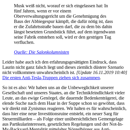
Musk weiß nicht, worauf er sich eingelassen hat: In
fünf Jahren, wenn er vor einem
Oberverwaltungsgericht um die Genehmigung des
Baus der Abbiegespur kämpft, die dafür nötig ist, dass
er die Zufahrtsstraße bauen darf, die zu dem bis dahin
längst besetzten Grundstück führt, auf dem irgendwann
seine Fabrik entstehen soll, wird er den gestrigen Tag
verfluchen.
Quell
e
: Die Salonkolumnisten
Leider habe auch ich den erfahrungsgesättigten Eindruck, dass
Laurin nicht ganz falsch liegt und dieses ziemlich düstere Szenario
nicht vollkommen unwahrscheinlich ist.
[Update 16.11.2019 10:40]
Die ersten Anti-Tesla-Truppen ziehen sich zusammen
.
So ist es also: Wir haben uns an die Unbeweglichkeit unserer
Gesellschaft und unseres Staates, an die Technikfeindlichkeit vieler
Leute, an das ewige Genörgel, die dauernde Bedenkenträgerei, die
elende Suche nach dem Haar in der Suppe schon so gewöhnt, dass
wir direkt mit Zynismus reagieren. Wir halten es für wahrscheinlich,
dass hier eine neue Investitionsruine entsteht, ein neuer Sarg für
Steuermilliarden – als Folge einer unübersichtlichen Gemengelage
aus Partikularinteressen, gesetzlichen Regelungen und der Not-In-
My-Backyard-Mentalität mittelalter Nörgelbürger aus Anti-