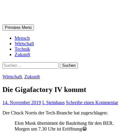
Zum
steinhaus.digital
Inhalt
springen
Suchen
Primäres Menü
Mensch
Wirtschaft
Technik
Zukunft
Suchen
nach:
Wirtschaft
,
Zukunft
Die Gigafactory IV kommt
14. November 2019
I. Steinhaus
Schreibe einen Kommentar
Der Chuck Norris der Tech-Branche hat zugeschlagen:
Elon Musk übernimmt die Bauleitung für den BER.
Morgen um 7.30 Uhr ist Eröffnung😁